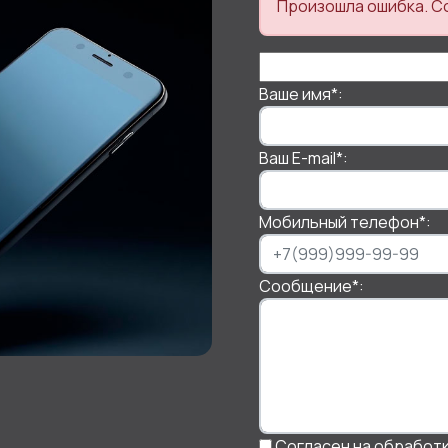
Произошла ошибка. С
Ваше имя
*
:
Ваш E-mail
*
:
Мобильный телефон
*
:
Сообщение
*
:
Согласен на обработ