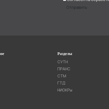
Отправить
ное
Разделы
СУТН
ПРАНС
СTM
ГТД
НИОКРы