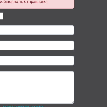
ообщение не отправлено.
ку
персональныx данных