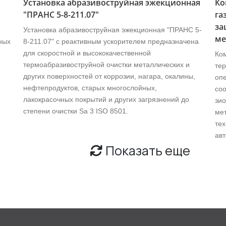
Установка абразивоструйная эжекционная
Ко
"ПРАНС 5-8-211.07"
га
за
Установка абразивоструйная эжекционная "ПРАНС 5-
ме
ных
8-211.07" с реактивным ускорителем предназначена
для скоростной и высококачественной
Ком
термоaбразивоструйной очистки металлических и
те
других поверхностей от коррозии, нагара, окалины,
опе
нефтепродуктов, старых многослойных,
соо
лакокрасочных покрытий и других загрязнений до
зи
степени очистки Sa 3 ISO 8501.
мет
тех
авт
Показать еще