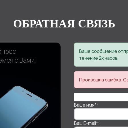
ОБРАТНАЯ СВЯЗЬ
опрос
Ваше сообщение отпр
течение 2х часов
емся с Вами!
Произошла ошибка. С
Ваше имя
*
:
Ваш E-mail
*
: