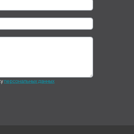
ку
персональныx данных