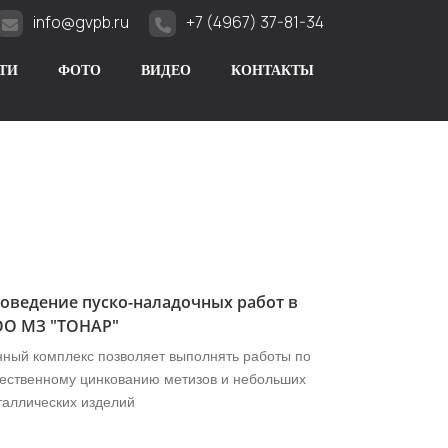
info@gvpb.ru
+7 (4967) 37-81-34
ТИ
ФОТО
ВИДЕО
КОНТАКТЫ
оведение пуско-наладочных работ в
О МЗ "ТОНАР"
нный комплекс позволяет выполнять работы по
чественному цинкованию метизов и небольших
таллических изделий