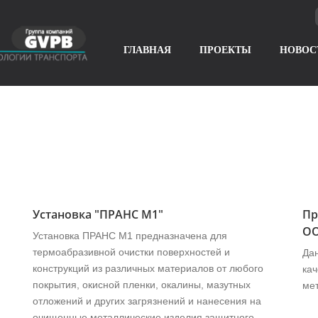
ГЛАВНАЯ
ПРОЕКТЫ
НОВОС
Установка "ПРАНС M1"
Пр
ОО
Установка ПРАНС М1 предназначена для
термоабразивной очистки поверхностей и
Да
конструкций из различных материалов от любого
ка
покрытия, окисной пленки, окалины, мазутных
ме
отложений и других загрязнений и нанесения на
очищенные металлические изделия защитного