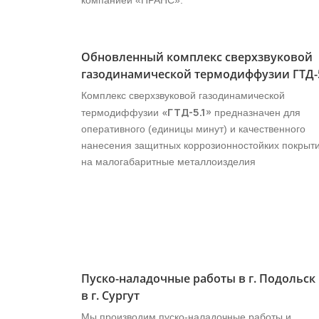
компанией «ПРАНС».
Обновленный комплекс сверхзвуковой
газодинамической термодиффузии ГТД-
Комплекс сверхзвуковой газодинамической
«ГТД-5.1»
термодиффузии
предназначен для
оперативного (единицы минут) и качественного
нанесения защитных коррозионностойких покрыт
на малогабаритные металлоизделия
Пуско-наладочные работы в г. Подольск
в г. Сургут
Мы производим пуско-наладочные работы и